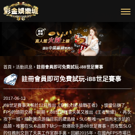
首頁
活動訊息
註冊會員即可免費試玩-i88世足賽事
註冊會員即可免費試玩-i88世足賽事
2017-06-13
i88世足賽事
天美於12月推出《穿越火線-槍戰王者》，慢慢佔据了
FPS的頭把交椅。同期，
i88世足賽事
天美又推出《王者榮耀》，再次
攻下一城。細數騰訊游戲目前的產品線，SLG是唯一一個尚未涉足的
品類，唯獨在SLG品類下缺少一款爆款手游
i88世足賽事
。而攻堅SLG
的任務則交到了天美工作室群手裏。回顧2015年，在國內FPS市場已