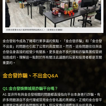
金合發如今成為了賭場行業爭議的焦點，「金合發詐騙」和「金合發
不出金」的問題也引起了公眾的高度關注。然而，這些問題往往與金
合發自身直接的經營少有關系，更多是由不良代理和詐騙集團假冒網
站造成的。理解這一點對於所有關注此議題的玩家和投資者都是至關
重要的。
金合發詐騙、不出金Q&A
Q1:金合發娛樂城是詐騙平台嗎？
A1:並非所有與金合發相關的問題都直接指向平台本身進行詐騙。有
許多問題源自不良代理或冒用金合發名義的黑網站。正規的金合發平
台運營可能被這些問題所波及，但玩家應仔細鑑別平台的真偽。