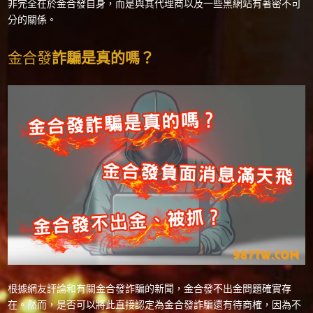
非完全在於金合發自身，而是與其代理商以及一些黑網站有著密不可
分的關係。
金合發
詐騙是真的嗎？
根據網友評論和有關金合發詐騙的新聞，金合發不出金問題確實存
在。然而，是否可以將此直接認定為金合發詐騙還有待商榷，因為不