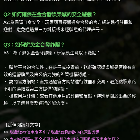
Q2:如何確保在金合發娛樂城的安全遊戲？
A2:為保障自身安全，玩家應直接通過金合發的官方網站進行註冊和
遊戲。避免通過第三方鏈接或未經驗證的代理註冊。
Q3：如何避免金合發詐騙？
A3：為了避免金合發詐騙，玩家應注意以下幾點：
． 驗證平台的合法性：在註冊或投資前，務必確認娛樂城是否擁有有
效的運營牌照及由公信力強的監管機構認證。
． 訪問官方網站：直接通過官方網站進行註冊和交易，避免點擊來路
不明的連結或第三方提供的鏈接。
． 檢查用戶評價：查看其他用戶的評價和反饋，特別是關於出金的經
驗，以了解其業務運行的誠信度。
【延伸閱讀好文章】
>>
現金版vs信用版差別？現金版詐騙要小心這些奧步
>>
九州信用版vs現金版區別在哪？九州信用版跑帳下場會怎樣？